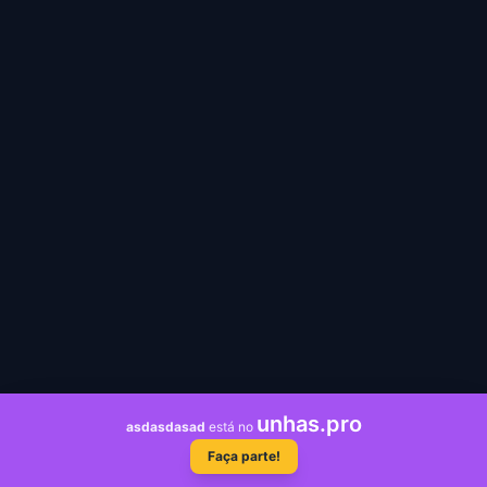
unhas.pro
asdasdasad
está no
Faça parte!